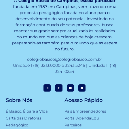
O
Colégio Básico de Campinas
,
escola particular
fundada em 1987 em Campinas, vem trazendo uma
proposta pedagógica focada no aluno para o
desenvolvimento do seu potencial. Investindo na
formação continuada de seus professores, busca
manter sua grade sempre atualizada às realidades
do mundo em que as crianças de hoje crescem,
preparando-as também para o mundo que as espera
no futuro.
colegiobasico@colegiobasico.com.br
Unidade I (19) 3213.0000 e 3243.5246 | Unidade II (19)
3241.0254
Sobre Nós
Acesso Rápido
É Básico, É para a VIda
Pais Empreendedores
Carta das Diretoras
Portal AgendaEdu
Pedagógico
Parceiros